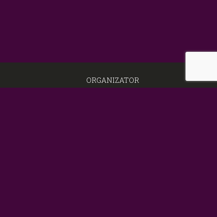
ORGANIZATOR
zespół
kontakt
dla mediów