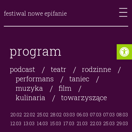
festiwal nowe epifanie
program
/
/
/
podcast
teatr
rodzinne
/
/
performans
taniec
/
/
muzyka
film
/
kulinaria
towarzyszące
20.02
22.02
25.02
28.02
03.03
06.03
07.03
07.03
08.03
12.03
13.03
14.03
15.03
17.03
21.03
22.03
25.03
29.03